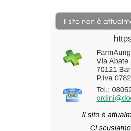
http
FarmAurig
Via Abate
70121 Bari
P.Iva 078
Tel.: 080
ordini@doc
Il sito è attua
Ci scusiamo 