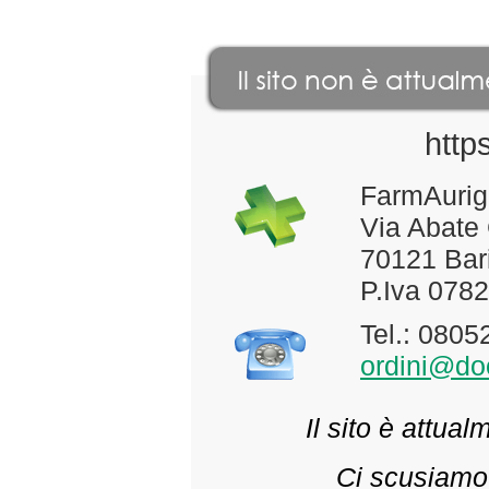
http
FarmAurig
Via Abate
70121 Bari
P.Iva 078
Tel.: 080
ordini@doc
Il sito è attua
Ci scusiamo 