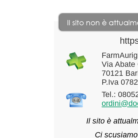
http
FarmAurig
Via Abate
70121 Bari
P.Iva 078
Tel.: 080
ordini@doc
Il sito è attua
Ci scusiamo 