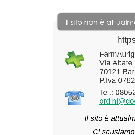
http
FarmAurig
Via Abate
70121 Bari
P.Iva 078
Tel.: 080
ordini@doc
Il sito è attua
Ci scusiamo 