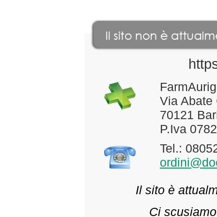
http
FarmAurig
Via Abate
70121 Bari
P.Iva 078
Tel.: 080
ordini@doc
Il sito è attua
Ci scusiamo 