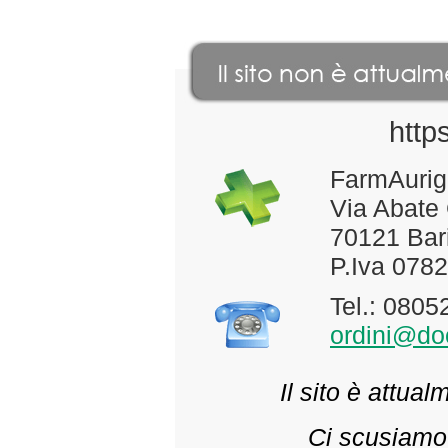
http
FarmAurig
Via Abate
70121 Bari
P.Iva 078
Tel.: 080
ordini@doc
Il sito è attua
Ci scusiamo 