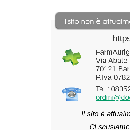
http
FarmAurig
Via Abate
70121 Bari
P.Iva 078
Tel.: 080
ordini@doc
Il sito è attua
Ci scusiamo 