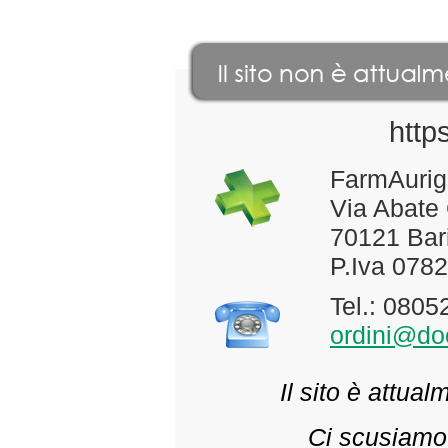
http
FarmAurig
Via Abate
70121 Bari
P.Iva 078
Tel.: 080
ordini@doc
Il sito è attua
Ci scusiamo 