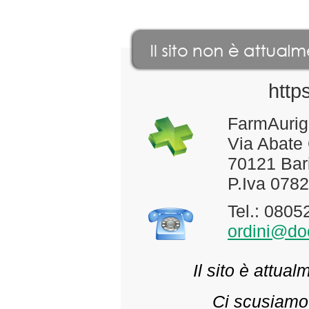
http
FarmAurig
Via Abate
70121 Bari
P.Iva 078
Tel.: 080
ordini@doc
Il sito è attua
Ci scusiamo 