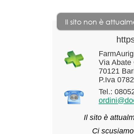
http
FarmAurig
Via Abate
70121 Bari
P.Iva 078
Tel.: 080
ordini@doc
Il sito è attua
Ci scusiamo 