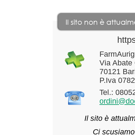
http
FarmAurig
Via Abate
70121 Bari
P.Iva 078
Tel.: 080
ordini@doc
Il sito è attua
Ci scusiamo 