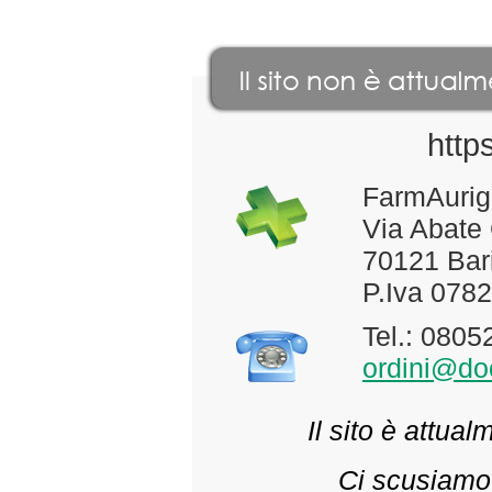
http
FarmAurig
Via Abate
70121 Bari
P.Iva 078
Tel.: 080
ordini@doc
Il sito è attua
Ci scusiamo 