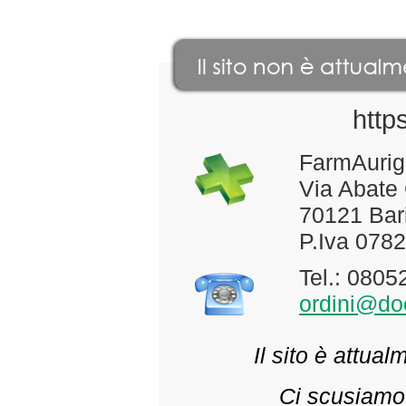
http
FarmAurig
Via Abate
70121 Bari
P.Iva 078
Tel.: 080
ordini@doc
Il sito è attua
Ci scusiamo 