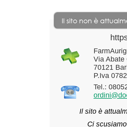
http
FarmAurig
Via Abate
70121 Bari
P.Iva 078
Tel.: 080
ordini@doc
Il sito è attua
Ci scusiamo 