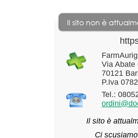
http
FarmAurig
Via Abate
70121 Bari
P.Iva 078
Tel.: 080
ordini@doc
Il sito è attua
Ci scusiamo 