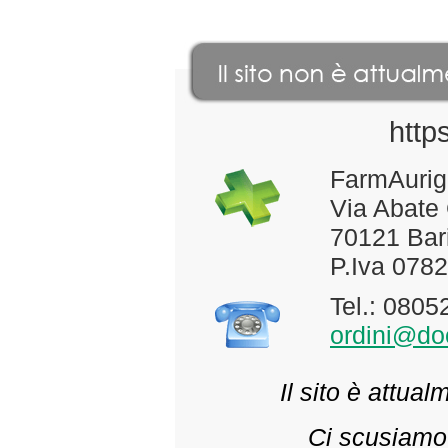
http
FarmAurig
Via Abate
70121 Bari
P.Iva 078
Tel.: 080
ordini@doc
Il sito è attua
Ci scusiamo 